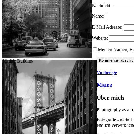
Nachricht:
Name:
E-Mail Adresse:
Website:
Meinen Namen, E-M
Metlife Building
Vorherige
Mainz
Über mich
Photography as a p
Fotografie - mein H
endlich verwirklich