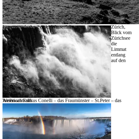
Langzeitaufnahme eines Wasserfalls
Zürich,
Blick vom
Zürichsee
die
Limmat
entlang
auf den
American Falls
Weihnachtszirkus Conelli – das Fraumünster – St.Peter – das