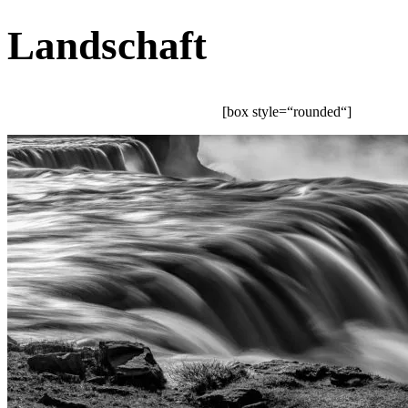
Landschaft
[box style=“rounded“] Das e