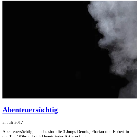
Abenteuersüchtig
2. Juli 2017
Abenteuersüchtig ….. das sind die 3 Jungs Dennis, Florian und Robert in
der Tat. Während sich Dennis jeder Art von […]